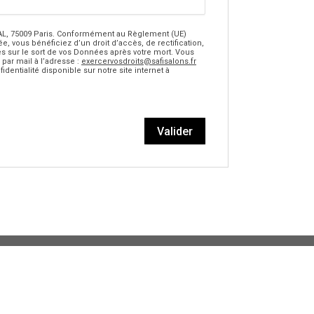
TAL, 75009 Paris. Conformément au Règlement (UE)
ée, vous bénéficiez d’un droit d’accès, de rectification,
s sur le sort de vos Données après votre mort. Vous
ar mail à l’adresse :
exercervosdroits@safisalons.fr
dentialité disponible sur notre site internet à
Valider