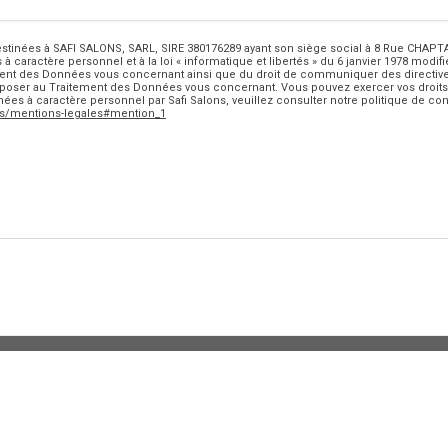
stinées à SAFI SALONS, SARL, SIRE 380176289 ayant son siège social à 8 Rue CHAP
à caractère personnel et à la loi « informatique et libertés » du 6 janvier 1978 modifi
tement des Données vous concernant ainsi que du droit de communiquer des directive
poser au Traitement des Données vous concernant. Vous pouvez exercer vos droits p
es à caractère personnel par Safi Salons, veuillez consulter notre politique de confi
is/mentions-legales#mention_1